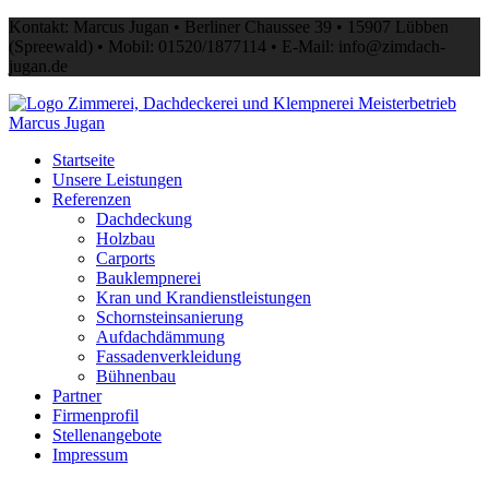
Skip
Kontakt: Marcus Jugan • Berliner Chaussee 39 • 15907 Lübben
to
(Spreewald) • Mobil: 01520/1877114 • E-Mail: info@zimdach-
content
jugan.de
Startseite
Unsere Leistungen
Referenzen
Dachdeckung
Holzbau
Carports
Bauklempnerei
Kran und Krandienstleistungen
Schornsteinsanierung
Aufdachdämmung
Fassadenverkleidung
Bühnenbau
Partner
Firmenprofil
Stellenangebote
Impressum